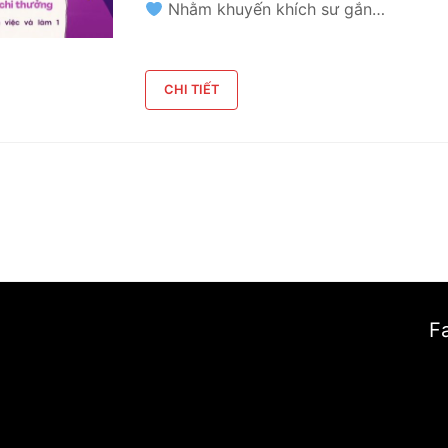
Nhằm khuyến khích sư gắn…
CHI TIẾT
F