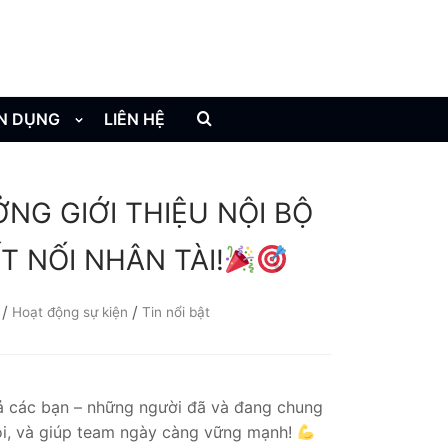
N DỤNG
LIÊN HỆ
G GIỚI THIỆU NỘI BỘ
T NỐI NHÂN TÀI!
/
/
Hoạt động sự kiện
Tin nổi bật
cả các bạn – những người đã và đang chung
ội, và giúp team ngày càng vững mạnh!