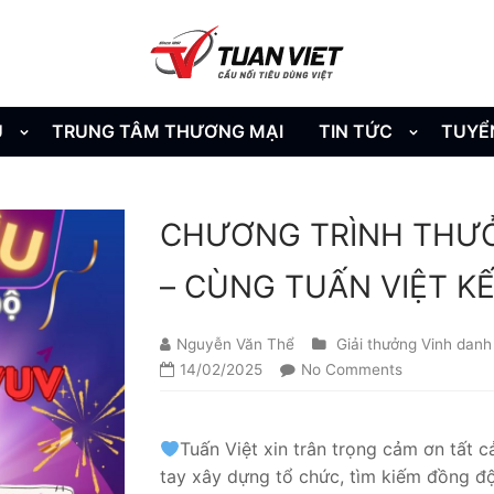
U
TRUNG TÂM THƯƠNG MẠI
TIN TỨC
TUYỂ
CHƯƠNG TRÌNH THƯỞN
– CÙNG TUẤN VIỆT KẾ
Nguyễn Văn Thể
Giải thưởng Vinh danh
14/02/2025
No Comments
Tuấn Việt xin trân trọng cảm ơn tất 
tay xây dựng tổ chức, tìm kiếm đồng đ