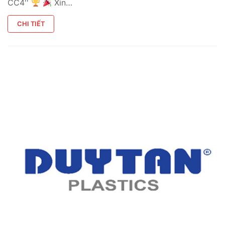
CC4''
Xin…
CHI TIẾT