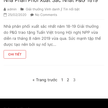
Nhà Phân Phối Xuất Sắc Nhất P&G 1819
/
admin
Giải thưởng Vinh danh
Tin nổi bật
25/02/2020
No Comments
Nhà phân phối xuất sắc nhất năm 18-19 Giải thưởng
do P&G trao tặng Tuấn Việt trong Hội nghị NPP vừa
diễn ra tháng 8 năm 2019 vừa qua. Sức mạnh tập thể
được tạo nên bởi sự nổ lực…
CHI TIẾT
« Trang trước
1
2
3