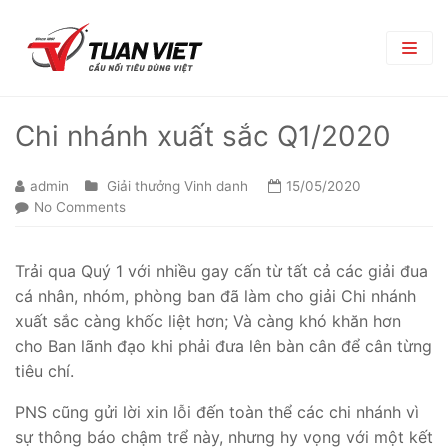
TRANG CHỦ
Chi nhánh xuất sắc Q1/2020
GIỚI THIỆU
admin
Giải thưởng Vinh danh
15/05/2020
Giới Thiệu Chung
No Comments
TRUNG TÂM THƯƠNG MẠI
Chi Nhánh
TIN TỨC
Trải qua Quý 1 với nhiều gay cấn từ tất cả các giải đua
Phòng Ban
cá nhân, nhóm, phòng ban đã làm cho giải Chi nhánh
Bản Tin Nội Bộ
TUYỂN DỤNG
xuất sắc càng khốc liệt hơn; Và càng khó khăn hơn
Đối Tác Nhà Cung Cấp
Góc nghề nghiệp
Tin Tuyển Dụng
LIÊN HỆ
cho Ban lãnh đạo khi phải đưa lên bàn cân để cân từng
tiêu chí.
Quy Trình Tuyển Dụng
PNS cũng gửi lời xin lỗi đến toàn thể các chi nhánh vì
Chính Sách Lao Động
sự thông báo chậm trể này, nhưng hy vọng với một kết