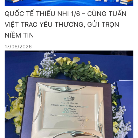
QUỐC TẾ THIẾU NHI 1/6 – CÙNG TUẤN
VIỆT TRAO YÊU THƯƠNG, GỬI TRỌN
NIỀM TIN
17/06/2026