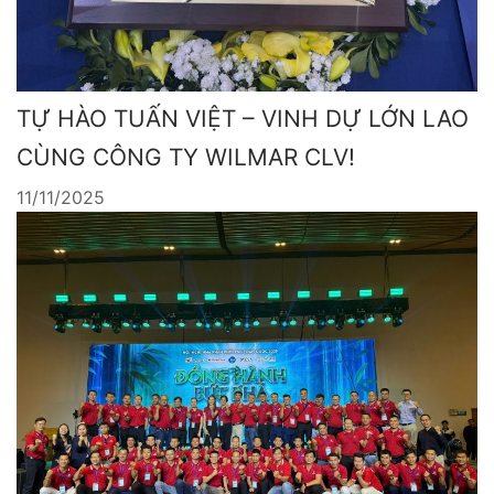
TỰ HÀO TUẤN VIỆT – VINH DỰ LỚN LAO
CÙNG CÔNG TY WILMAR CLV!
11/11/2025