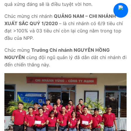
quả xứng đáng sẽ là điều tuyệt vời hơn.
Tuyển Thực Tập Sinh
Chúc mừng chi nhánh
QUẢNG NAM – CHI NHÁNH
Hỏi Đáp Tuyển Dụng
XUẤT SẮC QUÝ 1/2020
– là chi nhánh có 6/9 tiêu chí
đạt >100% và 03 tiêu chí còn lại cũng nằm trong top
đầu của NPP.
Chúc mừng
Trưởng Chi nhánh NGUYỄN HỒNG
NGUYÊN
cùng đội ngũ quản lý đã dẫn dắt chi nhánh đi
đến chiến thắng này.