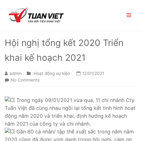
TRANG CHỦ
Hội nghị tổng kết 2020 Triển
GIỚI THIỆU
khai kế hoạch 2021
Giới Thiệu Chung
TRUNG TÂM THƯƠNG MẠI
admin
Hoạt động sự kiện
12/01/2021
Chi Nhánh
TIN TỨC
No Comments
Phòng Ban
Bản Tin Nội Bộ
TUYỂN DỤNG
Trong ngày 09/01/2021 vừa qua, 11 chi nhánh Cty
Đối Tác Nhà Cung Cấp
Góc nghề nghiệp
Tin Tuyển Dụng
Tuấn Việt đã cùng nhau ngồi lại tổng kết tình hình hoạt
LIÊN HỆ
động năm 2020 và triển khai, định hướng kế hoạch
Quy Trình Tuyển Dụng
năm 2021 của công ty và chi nhánh.
Gần 80 cá nhân/ tập thể xuất sắc trong năm năm
Chính Sách Lao Động
2020 cũng đã được vinh danh trong hội nghị, cám ơn