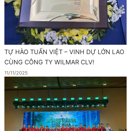
TỰ HÀO TUẤN VIỆT – VINH DỰ LỚN LAO
CÙNG CÔNG TY WILMAR CLV!
11/11/2025