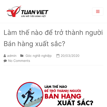
TRANG CHỦ
Làm thế nào để trở thành người
GIỚI THIỆU
Bán hàng xuất sắc?
Giới Thiệu Chung
TRUNG TÂM THƯƠNG MẠI
admin
Góc nghề nghiệp
20/03/2020
Chi Nhánh
TIN TỨC
No Comments
Phòng Ban
Bản Tin Nội Bộ
TUYỂN DỤNG
Đối Tác Nhà Cung Cấp
Góc nghề nghiệp
Tin Tuyển Dụng
LIÊN HỆ
Quy Trình Tuyển Dụng
Chính Sách Lao Động