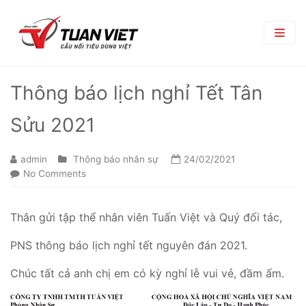
TRANG CHỦ
Thông báo lịch nghỉ Tết Tân
GIỚI THIỆU
Sửu 2021
Giới Thiệu Chung
TRUNG TÂM THƯƠNG MẠI
admin
Thông báo nhân sự
24/02/2021
Chi Nhánh
TIN TỨC
No Comments
Phòng Ban
Bản Tin Nội Bộ
TUYỂN DỤNG
Thân gửi tập thể nhân viên Tuấn Việt và Quý đối tác,
Đối Tác Nhà Cung Cấp
Góc nghề nghiệp
Tin Tuyển Dụng
LIÊN HỆ
PNS thông báo lịch nghỉ tết nguyên đán 2021.
Quy Trình Tuyển Dụng
Chúc tất cả anh chị em có kỳ nghỉ lễ vui vẻ, đầm ấm.
Chính Sách Lao Động