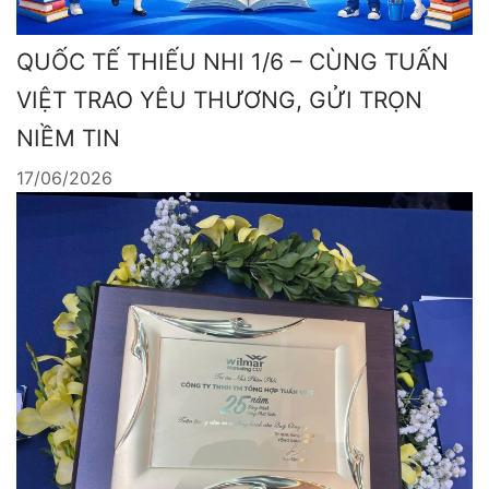
QUỐC TẾ THIẾU NHI 1/6 – CÙNG TUẤN
VIỆT TRAO YÊU THƯƠNG, GỬI TRỌN
NIỀM TIN
17/06/2026