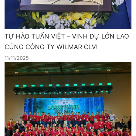
TỰ HÀO TUẤN VIỆT – VINH DỰ LỚN LAO
CÙNG CÔNG TY WILMAR CLV!
11/11/2025