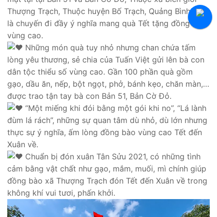
Tuyển Thực Tập Sinh
Thượng Trạch, Thuộc huyện Bố Trạch, Quảng Bình. Đây
là chuyến đi đầy ý nghĩa mang quà Tết tặng đồng bào
Hỏi Đáp Tuyển Dụng
vùng cao.
Những món quà tuy nhỏ nhưng chan chứa tấm
lòng yêu thương, sẻ chia của Tuấn Việt gửi lên bà con
dân tộc thiểu số vùng cao. Gần 100 phần quà gồm
gạo, dầu ăn, nếp, bột ngọt, phở, bánh kẹo, chăn màn,…
được trao tận tay bà con Bản 51, Bản Cờ Đỏ.
“Một miếng khi đói bằng một gói khi no”, “Lá lành
đùm lá rách”, những sự quan tâm dù nhỏ, dù lớn nhưng
thực sự ý nghĩa, ấm lòng đồng bào vùng cao Tết đến
Xuân về.
Chuẩn bị đón xuân Tân Sửu 2021, có những tình
cảm bằng vật chất như gạo, mắm, muối, mì chính giúp
đồng bào xã Thượng Trạch đón Tết đến Xuân về trong
không khí vui tươi, phấn khởi.