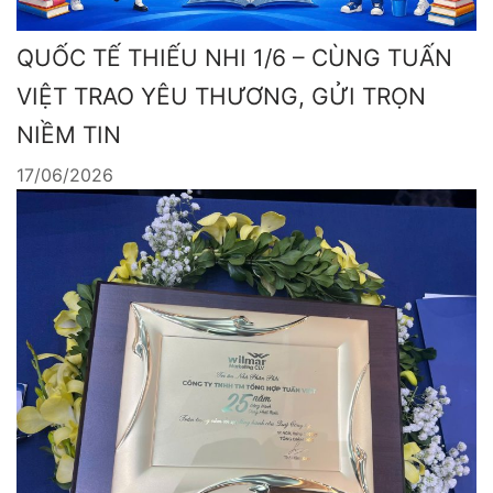
QUỐC TẾ THIẾU NHI 1/6 – CÙNG TUẤN
VIỆT TRAO YÊU THƯƠNG, GỬI TRỌN
NIỀM TIN
17/06/2026