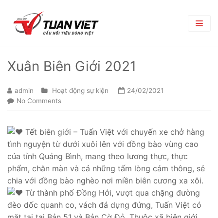
TRANG CHỦ
Xuân Biên Giới 2021
GIỚI THIỆU
admin
Hoạt động sự kiện
24/02/2021
Giới Thiệu Chung
No Comments
TRUNG TÂM THƯƠNG MẠI
Chi Nhánh
TIN TỨC
Tết biên giới – Tuấn Việt với chuyến xe chở hàng
Phòng Ban
tình nguyện từ dưới xuôi lên với đồng bào vùng cao
Bản Tin Nội Bộ
TUYỂN DỤNG
của tỉnh Quảng Bình, mang theo lương thực, thực
Đối Tác Nhà Cung Cấp
Góc nghề nghiệp
Tin Tuyển Dụng
LIÊN HỆ
phẩm, chăn màn và cả những tấm lòng cảm thông, sẻ
chia với đồng bào nghèo nơi miền biên cương xa xôi.
Quy Trình Tuyển Dụng
Từ thành phố Đồng Hới, vượt qua chặng đường
đèo dốc quanh co, vách đá dựng đứng, Tuấn Việt có
Chính Sách Lao Động
mặt tại tại Bản 51 và Bản Cờ Đỏ, Thuộc xã biên giới