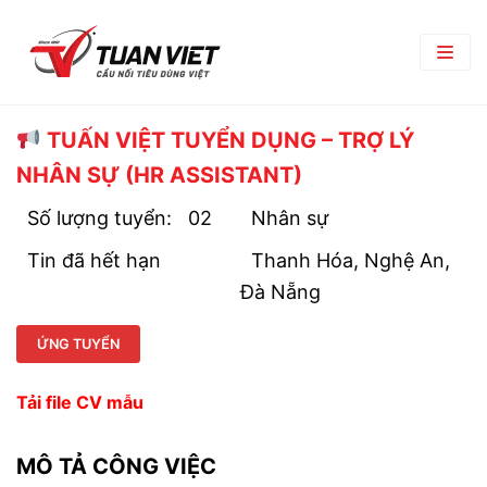
TRANG CHỦ
TUẤN VIỆT TUYỂN DỤNG – TRỢ LÝ
NHÂN SỰ (HR ASSISTANT)
GIỚI THIỆU
Số lượng tuyển:
02
Nhân sự
Giới Thiệu Chung
TRUNG TÂM THƯƠNG MẠI
Tin đã hết hạn
Thanh Hóa, Nghệ An,
Chi Nhánh
TIN TỨC
Đà Nẵng
Phòng Ban
Bản Tin Nội Bộ
TUYỂN DỤNG
ỨNG TUYỂN
Đối Tác Nhà Cung Cấp
Góc nghề nghiệp
Tin Tuyển Dụng
LIÊN HỆ
Tải file CV mẫu
Quy Trình Tuyển Dụng
Chính Sách Lao Động
MÔ TẢ CÔNG VIỆC