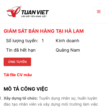
TRANG CHỦ
GIÁM SÁT BÁN HÀNG TẠI HÀ LAM
GIỚI THIỆU
Số lượng tuyển:
1
Kinh doanh
Tin đã hết hạn
Giới Thiệu Chung
Quảng Nam
TRUNG TÂM THƯƠNG MẠI
Chi Nhánh
TIN TỨC
ỨNG TUYỂN
Phòng Ban
Bản Tin Nội Bộ
TUYỂN DỤNG
Tải file CV mẫu
Đối Tác Nhà Cung Cấp
Góc nghề nghiệp
Tin Tuyển Dụng
LIÊN HỆ
MÔ TẢ CÔNG VIỆC
Quy Trình Tuyển Dụng
Xây dựng tổ chức:
Tuyển dụng nhân sự, huấn luyện
Chính Sách Lao Động
đào tạo nhân viên và xây dựng môi trường làm việc