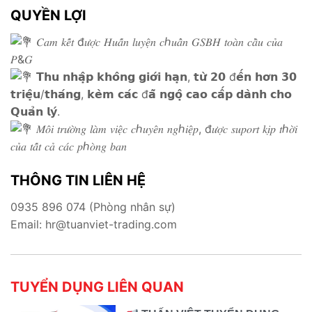
QUYỀN LỢI
𝐶𝑎𝑚 𝑘𝑒̂́𝑡 đ𝑢̛𝑜̛̣𝑐 𝐻𝑢𝑎̂́𝑛 𝑙𝑢𝑦𝑒̣̂𝑛 𝑐ℎ𝑢𝑎̂̉𝑛 𝐺𝑆𝐵𝐻 𝑡𝑜𝑎̀𝑛 𝑐𝑎̂̀𝑢 𝑐𝑢̉𝑎
𝑃&𝐺
𝗧𝗵𝘂 𝗻𝗵𝗮̣̂𝗽 𝗸𝗵𝗼̂𝗻𝗴 𝗴𝗶𝗼̛́𝗶 𝗵𝗮̣𝗻, 𝘁𝘂̛̀ 𝟮𝟬 đ𝗲̂́𝗻 𝗵𝗼̛𝗻 𝟯𝟬
𝘁𝗿𝗶𝗲̣̂𝘂/𝘁𝗵𝗮́𝗻𝗴, 𝗸𝗲̀𝗺 𝗰𝗮́𝗰 đ𝗮̃ 𝗻𝗴𝗼̣̂ 𝗰𝗮𝗼 𝗰𝗮̂́𝗽 𝗱𝗮̀𝗻𝗵 𝗰𝗵𝗼
𝗤𝘂𝗮̉𝗻 𝗹𝘆́.
𝑀𝑜̂𝑖 𝑡𝑟𝑢̛𝑜̛̀𝑛𝑔 𝑙𝑎̀𝑚 𝑣𝑖𝑒̣̂𝑐 𝑐ℎ𝑢𝑦𝑒̂𝑛 𝑛𝑔ℎ𝑖𝑒̣̂𝑝, đ𝑢̛𝑜̛̣𝑐 𝑠𝑢𝑝𝑜𝑟𝑡 𝑘𝑖̣𝑝 𝑡ℎ𝑜̛̀𝑖
𝑐𝑢̉𝑎 𝑡𝑎̂́𝑡 𝑐𝑎̉ 𝑐𝑎́𝑐 𝑝ℎ𝑜̀𝑛𝑔 𝑏𝑎𝑛
THÔNG TIN LIÊN HỆ
0935 896 074 (Phòng nhân sự)
Email: hr@tuanviet-trading.com
TUYỂN DỤNG LIÊN QUAN