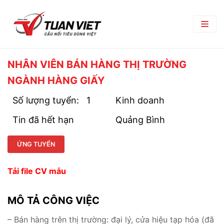
TRANG CHỦ
NHÂN VIÊN BÁN HÀNG THỊ TRƯỜNG
NGÀNH HÀNG GIẤY
GIỚI THIỆU
Số lượng tuyển:
1
Kinh doanh
Giới Thiệu Chung
TRUNG TÂM THƯƠNG MẠI
Tin đã hết hạn
Quảng Bình
Chi Nhánh
TIN TỨC
Phòng Ban
ỨNG TUYỂN
Bản Tin Nội Bộ
TUYỂN DỤNG
Đối Tác Nhà Cung Cấp
Góc nghề nghiệp
Tải file CV mẫu
Tin Tuyển Dụng
LIÊN HỆ
Quy Trình Tuyển Dụng
MÔ TẢ CÔNG VIỆC
Chính Sách Lao Động
– Bán hàng trên thị trường: đại lý, cửa hiệu tạp hóa (đã