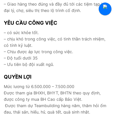
– Giao hàng theo đúng và đầy đủ tới các tiệm tạp hóa,
Tuyển Thực Tập Sinh
đại lý, chợ, siêu thị theo lộ trình cố định.
Hỏi Đáp Tuyển Dụng
YÊU CẦU CÔNG VIỆC
– có sức khỏe tốt.
– chịu khó trong công việc, có tinh thần trách nhiệm,
có tính kỷ luật.
– Chịu được áp lực trong công việc.
– Độ tuổi dưới 35
– Ưu tiên bộ đội xuất ngũ.
QUYỀN LỢI
Mức lương từ 6.500.000 – 7.500.000
Được tham gia BHXH, BHYT, BHTN theo quy định,
được công ty mua BH Cao cấp Bảo Việt.
Được tham dự Teambuilding hàng năm, thăm hỏi ốm
đau, thái sản, hiếu, hỷ, quà tết, quà sinh nhật.