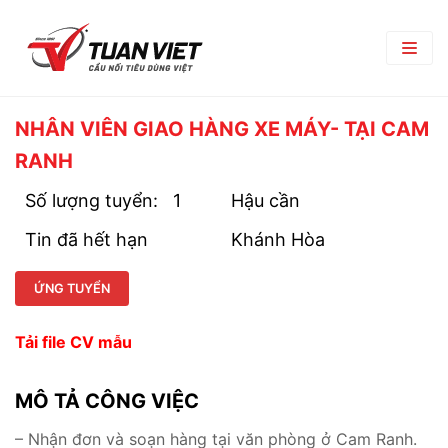
TRANG CHỦ
NHÂN VIÊN GIAO HÀNG XE MÁY- TẠI CAM
RANH
GIỚI THIỆU
Số lượng tuyển:
1
Hậu cần
Giới Thiệu Chung
TRUNG TÂM THƯƠNG MẠI
Tin đã hết hạn
Khánh Hòa
Chi Nhánh
TIN TỨC
Phòng Ban
ỨNG TUYỂN
Bản Tin Nội Bộ
TUYỂN DỤNG
Đối Tác Nhà Cung Cấp
Góc nghề nghiệp
Tải file CV mẫu
Tin Tuyển Dụng
LIÊN HỆ
Quy Trình Tuyển Dụng
MÔ TẢ CÔNG VIỆC
Chính Sách Lao Động
– Nhận đơn và soạn hàng tại văn phòng ở Cam Ranh.