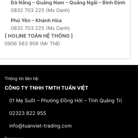
Đà Nẵng – Quảng Nam – Quảng Ngãi – Bình Định
0832 703 225 (Ms Oanh)
Phú Yên – Khánh Hòa
0832 703 225 (Ms Oanh)
[ HOLINE TOÀN HỆ THỐNG ]
0906 563 909 (Mr Thể)
Thông tin liên hệ:
CÔNG TY TNHH TMTH TUẤN VIỆT
01 Mẹ Suốt – Phường Đồng Hới – Tỉnh Quảng Trị
02323 822 955
info@tuanviet-trading.com