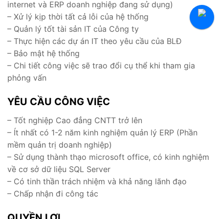
internet và ERP doanh nghiệp đang sử dụng)
Tuyển Thực Tập Sinh
– Xử lý kịp thời tất cả lỗi của hệ thống
Hỏi Đáp Tuyển Dụng
– Quản lý tốt tài sản IT của Công ty
– Thực hiện các dự án IT theo yêu cầu của BLĐ
– Bảo mật hệ thống
– Chi tiết công việc sẽ trao đổi cụ thể khi tham gia
phỏng vấn
YÊU CẦU CÔNG VIỆC
– Tốt nghiệp Cao đẳng CNTT trở lên
– Ít nhất có 1-2 năm kinh nghiệm quản lý ERP (Phần
mềm quản trị doanh nghiệp)
– Sử dụng thành thạo microsoft office, có kinh nghiệm
về cơ sở dữ liệu SQL Server
– Có tinh thần trách nhiệm và khả năng lãnh đạo
– Chấp nhận đi công tác
QUYỀN LỢI