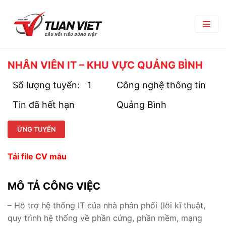
TRANG CHỦ
NHÂN VIÊN IT – KHU VỰC QUẢNG BÌNH
GIỚI THIỆU
Số lượng tuyển:
1
Công nghệ thông tin
Tin đã hết hạn
Giới Thiệu Chung
Quảng Bình
TRUNG TÂM THƯƠNG MẠI
Chi Nhánh
TIN TỨC
ỨNG TUYỂN
Phòng Ban
Bản Tin Nội Bộ
TUYỂN DỤNG
Tải file CV mẫu
Đối Tác Nhà Cung Cấp
Góc nghề nghiệp
Tin Tuyển Dụng
LIÊN HỆ
MÔ TẢ CÔNG VIỆC
Quy Trình Tuyển Dụng
– Hỗ trợ hệ thống IT của nhà phân phối (lỗi kĩ thuật,
Chính Sách Lao Động
quy trình hệ thống về phần cứng, phần mềm, mạng