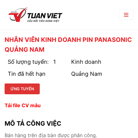
TRANG CHỦ
NHÂN VIÊN KINH DOANH PIN PANASONIC
QUẢNG NAM
GIỚI THIỆU
Số lượng tuyển:
1
Kinh doanh
Giới Thiệu Chung
TRUNG TÂM THƯƠNG MẠI
Tin đã hết hạn
Quảng Nam
Chi Nhánh
TIN TỨC
Phòng Ban
ỨNG TUYỂN
Bản Tin Nội Bộ
TUYỂN DỤNG
Đối Tác Nhà Cung Cấp
Góc nghề nghiệp
Tải file CV mẫu
Tin Tuyển Dụng
LIÊN HỆ
Quy Trình Tuyển Dụng
MÔ TẢ CÔNG VIỆC
Chính Sách Lao Động
Bán hàng trên địa bàn được phân công.