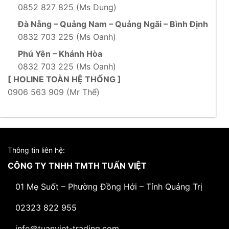
0852 827 825 (Ms Dung)
Đà Nẵng – Quảng Nam – Quảng Ngãi – Bình Định
0832 703 225 (Ms Oanh)
Phú Yên – Khánh Hòa
0832 703 225 (Ms Oanh)
[ HOLINE TOÀN HỆ THỐNG ]
0906 563 909 (Mr Thể)
Thông tin liên hệ:
CÔNG TY TNHH TMTH TUẤN VIỆT
01 Mẹ Suốt – Phường Đồng Hới – Tỉnh Quảng Trị
02323 822 955
info@tuanviet-trading.com