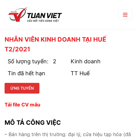
TRANG CHỦ
NHÂN VIÊN KINH DOANH TẠI HUẾ
T2/2021
GIỚI THIỆU
Số lượng tuyển:
2
Kinh doanh
Giới Thiệu Chung
TRUNG TÂM THƯƠNG MẠI
Tin đã hết hạn
TT Huế
Chi Nhánh
TIN TỨC
Phòng Ban
ỨNG TUYỂN
Bản Tin Nội Bộ
TUYỂN DỤNG
Đối Tác Nhà Cung Cấp
Góc nghề nghiệp
Tải file CV mẫu
Tin Tuyển Dụng
LIÊN HỆ
Quy Trình Tuyển Dụng
MÔ TẢ CÔNG VIỆC
Chính Sách Lao Động
– Bán hàng trên thị trường: đại lý, cửa hiệu tạp hóa (đã