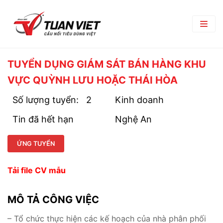
TRANG CHỦ
TUYỂN DỤNG GIÁM SÁT BÁN HÀNG KHU
VỰC QUỲNH LƯU HOẶC THÁI HÒA
GIỚI THIỆU
Số lượng tuyển:
2
Kinh doanh
Giới Thiệu Chung
TRUNG TÂM THƯƠNG MẠI
Tin đã hết hạn
Nghệ An
Chi Nhánh
TIN TỨC
Phòng Ban
ỨNG TUYỂN
Bản Tin Nội Bộ
TUYỂN DỤNG
Đối Tác Nhà Cung Cấp
Góc nghề nghiệp
Tải file CV mẫu
Tin Tuyển Dụng
LIÊN HỆ
Quy Trình Tuyển Dụng
MÔ TẢ CÔNG VIỆC
Chính Sách Lao Động
– Tổ chức thực hiện các kế hoạch của nhà phân phối