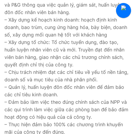
và P&G thông qua việc quản lý, giám sát, huấn luyện,
Tuyển Thực Tập Sinh
đôn đốc nhân viên bán hàng.
Hỏi Đáp Tuyển Dụng
– Xây dựng kế hoạch kinh doanh: hoạch định kinh
doanh, bao trùm, cung ứng hàng hóa, bày biện, doanh
số, xây dựng mối quan hệ tốt với khách hàng
– Xây dựng tổ chức: Tổ chức tuyển dụng, đào tạo,
huấn luyện nhân viên cũ và mới. Truyền đạt đến nhân
viên bán hàng, giao nhận các chủ trương chính sách,
quyết định chỉ thị của công ty.
– Chịu trách nhiệm đạt các chỉ tiêu về yếu tố nền tảng,
doanh số và mục tiêu của nhà phân phối.
– Quản lý, huấn luyện đôn đốc nhân viên để đảm bảo
các chỉ tiêu kinh doanh.
– Đảm bảo làm việc theo đúng chính sách của NPP và
các qui trình làm việc giữa các phòng ban để bảo đảm
hoạt động có hiệu quả của cả công ty.
– Thực hiện đảm bảo 100% các chương trình khuyến
mãi của công ty đến đúng.