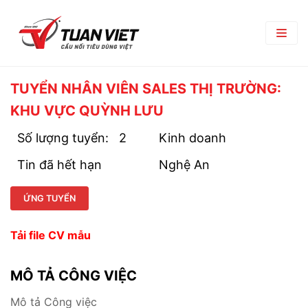
TRANG CHỦ
TUYỂN NHÂN VIÊN SALES THỊ TRƯỜNG:
KHU VỰC QUỲNH LƯU
GIỚI THIỆU
Số lượng tuyển:
2
Kinh doanh
Giới Thiệu Chung
TRUNG TÂM THƯƠNG MẠI
Tin đã hết hạn
Nghệ An
Chi Nhánh
TIN TỨC
Phòng Ban
ỨNG TUYỂN
Bản Tin Nội Bộ
TUYỂN DỤNG
Đối Tác Nhà Cung Cấp
Góc nghề nghiệp
Tải file CV mẫu
Tin Tuyển Dụng
LIÊN HỆ
Quy Trình Tuyển Dụng
MÔ TẢ CÔNG VIỆC
Chính Sách Lao Động
Mô tả Công việc